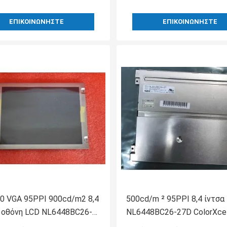
ΕΠΙΚΟΙΝΩΝΉΣΤΕ
ΕΠΙΚΟΙΝΩΝΉΣΤΕ
0 VGA 95PPI 900cd/m2 8,4
500cd/m ² 95PPI 8,4 ίντσα
 οθόνη LCD NL6448BC26-
NL6448BC26-27D ColorXcel
σειρές WLED