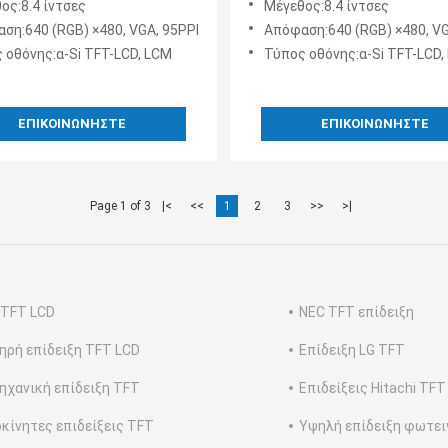
ος:8.4 ίντσες
Μέγεθος:8.4 ίντσες
ση:640 (RGB) ×480, VGA, 95PPI
Απόφαση:640 (RGB) ×480, VG
 οθόνης:α-Si TFT-LCD, LCM
Τύπος οθόνης:α-Si TFT-LCD,
ΕΠΙΚΟΙΝΩΝΉΣΤΕ
ΕΠΙΚΟΙΝΩΝΉΣΤΕ
Page 1 of 3
|<
<<
1
2
3
>>
>|
 TFT LCD
NEC TFT επίδειξη
ηρή επίδειξη TFT LCD
Επίδειξη LG TFT
ηχανική επίδειξη TFT
Επιδείξεις Hitachi TFT
κίνητες επιδείξεις TFT
Υψηλή επίδειξη φωτει