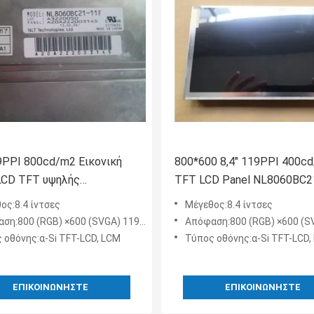
19PPI 800cd/m2 Εικονική
800*600 8,4" 119PPI 400c
LCD TFT υψηλής
TFT LCD Panel NL8060BC2
ότητας NL8060BC21-11F
οθόνη LCD
ος:8.4 ίντσες
Μέγεθος:8.4 ίντσες
ση:800 (RGB) ×600 (SVGA) 119PPI
Απόφαση:800 (RGB) ×600 (SVG
 οθόνης:α-Si TFT-LCD, LCM
Τύπος οθόνης:α-Si TFT-LCD,
ΕΠΙΚΟΙΝΩΝΉΣΤΕ
ΕΠΙΚΟΙΝΩΝΉΣΤΕ