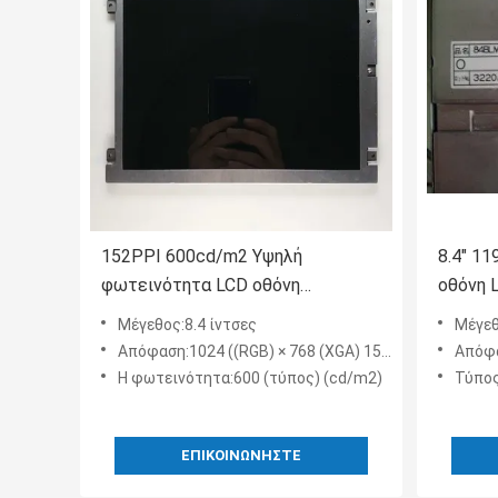
152PPI 600cd/m2 Υψηλή
8.4" 1
φωτεινότητα LCD οθόνη
οθόνη 
NL10276BC16-06
φωτειν
Μέγεθος:8.4 ίντσες
Μέγεθ
Απόφαση:1024 ((RGB) × 768 (XGA) 152PPI
Απόφα
Η φωτεινότητα:600 (τύπος) (cd/m2)
Τύπος
ΕΠΙΚΟΙΝΩΝΉΣΤΕ