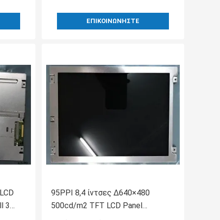
ΕΠΙΚΟΙΝΩΝΉΣΤΕ
 LCD
95PPI 8,4 ίντσες ∆640×480
l 3
500cd/m2 TFT LCD Panel
NL6448BC26-26D