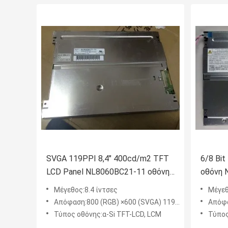
SVGA 119PPI 8,4" 400cd/m2 TFT
6/8 Bi
LCD Panel NL8060BC21-11 οθόνη
οθόνη 
LCD
Μέγεθος:8.4 ίντσες
Μέγεθ
Απόφαση:800 (RGB) ×600 (SVGA) 119PPI
Απόφα
Τύπος οθόνης:α-Si TFT-LCD, LCM
Τύπος