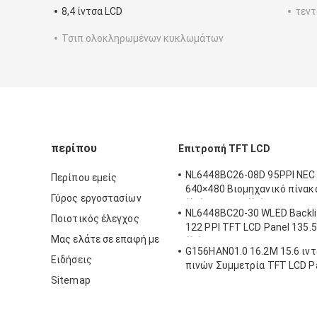
8,4 ίντσα LCD
τεντ
Τσιπ ολοκληρωμένων κυκλωμάτων
περίπου
Επιτροπή TFT LCD
NL6448BC26-08D 95PPI NEC
Περίπου εμείς
640×480 Βιομηχανικό πίνακ
Γύρος εργοστασίων
((W) × 128.16 ((H) mm
NL6448BC20-30 WLED Backlig
Ποιοτικός έλεγχος
122 PPI TFT LCD Panel 135.5 
Μας ελάτε σε επαφή με
((V) mm
G156HAN01.0 16.2M 15.6 ιν
Ειδήσεις
πινών Συμμετρία TFT LCD P
89/89/89/89
Sitemap