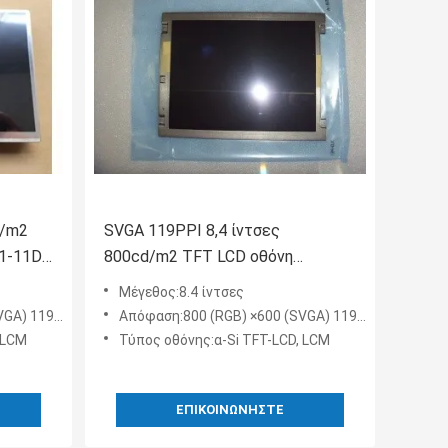
d/m2
SVGA 119PPI 8,4 ίντσες
1-11D
800cd/m2 TFT LCD οθόνη
NL8060BC21-11C
Μέγεθος:8.4 ίντσες
A) 119PPI
Απόφαση:800 (RGB) ×600 (SVGA) 119PPI
 LCM
Τύπος οθόνης:α-Si TFT-LCD, LCM
ΕΠΙΚΟΙΝΩΝΉΣΤΕ