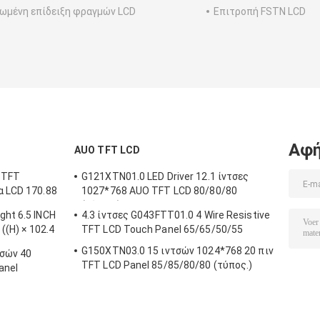
ωμένη επίδειξη φραγμών LCD
Επιτροπή FSTN LCD
Αφή
AUO TFT LCD
 TFT
G121XTN01.0 LED Driver 12.1 ίντσες
α LCD 170.88
1027*768 AUO TFT LCD 80/80/80
(τύπος.)
ht 6.5 INCH
4.3 ίντσες G043FTT01.0 4 Wire Resistive
((H) × 102.4
TFT LCD Touch Panel 65/65/50/55
G150XTN03.0 15 ιντσών 1024*768 20 πιν
τσών 40
TFT LCD Panel 85/85/80/80 (τύπος.)
anel