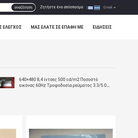
Ζητήστε ένα απόσπασμα
αναζήτηση
|
Greek
Σ ΈΛΕΓΧΟΣ
ΜΑΣ ΕΛΆΤΕ ΣΕ ΕΠΑΦΉ ΜΕ
ΕΙΔΉΣΕΙΣ
640×480 8,4 ίντσες 500 cd/m2 Ποσοστό
εικόνας 60Hz Τροφοδοσία ρεύματος 3.3/5.0V
NL6448BC26-26