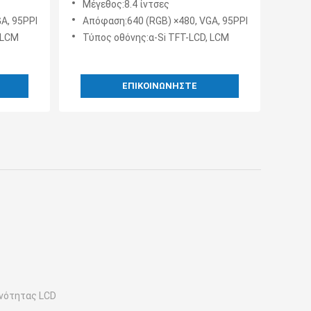
Μέγεθος:8.4 ίντσες
A, 95PPI
Απόφαση:640 (RGB) ×480, VGA, 95PPI
 LCM
Τύπος οθόνης:α-Si TFT-LCD, LCM
ΕΠΙΚΟΙΝΩΝΉΣΤΕ
νότητας LCD