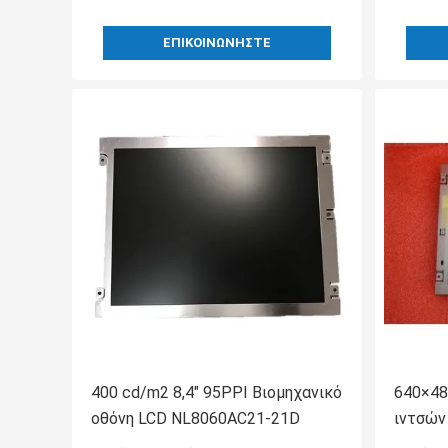
ΕΠΙΚΟΙΝΩΝΉΣΤΕ
400 cd/m2 8,4" 95PPI Βιομηχανικό
640×48
οθόνη LCD NL8060AC21-21D
ιντσών
27F