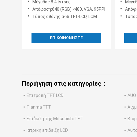
Μέγεθος:8.4 ίντσες
Μέγεθ
Απόφαση:640 (RGB) ×480, VGA, 95PPI
Απόφα
Τύπος οθόνης:α-Si TFT-LCD, LCM
Τύπος
ΕΠΙΚΟΙΝΩΝΉΣΤΕ
Περιήγηση στις κατηγορίες：
Επιτροπή TFT LCD
AUO
Tianma TFT
Αιχμ
Επίδειξη της Mitsubishi TFT
Βιομ
Ιατρική επίδειξη LCD
Αυτο