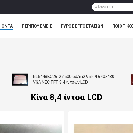
ΪΌΝΤΑ
ΠΕΡΊΠΟΥ ΕΜΕΊΣ
ΓΎΡΟΣ ΕΡΓΟΣΤΑΣΊΩΝ
ΠΟΙΟΤΙΚΌ
NL6448BC26-27 500 cd/m2 95PPI 640×480
VGA NEC TFT 8,4 ιντσών LCD
Κίνα 8,4 ίντσα LCD