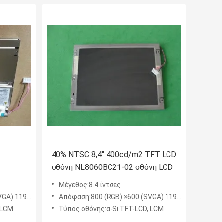
40% NTSC 8,4" 400cd/m2 TFT LCD
οθόνη NL8060BC21-02 οθόνη LCD
Μέγεθος:8.4 ίντσες
A) 119PPI
Απόφαση:800 (RGB) ×600 (SVGA) 119PPI
 LCM
Τύπος οθόνης:α-Si TFT-LCD, LCM