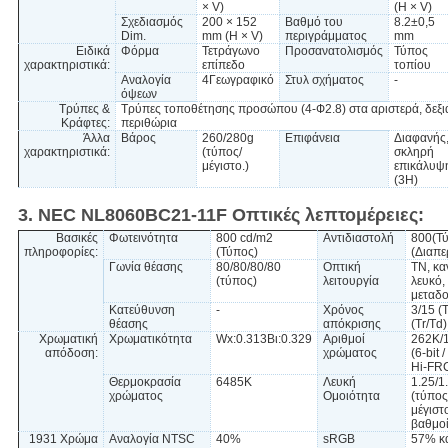
× V)
(H × V)
Σχεδιασμός
200 × 152
Βαθμό του
8.2±0,5
Dim.
mm (H × V)
περιγράμματος
mm
Ειδικά
Φόρμα
Τετράγωνο
Προσανατολισμός
Τύπος
χαρακτηριστικά:
επίπεδο
τοπίου
Αναλογία
4Γεωγραφικό
Στυλ σχήματος
-
όψεων
Τρύπες &
Τρύπες τοποθέτησης προσώπου (4-Ф2.8) στα αριστερά, δεξι
Κράφτες:
περιθώρια
Άλλα
Βάρος
260/280g
Επιφάνεια
Διαφανής
χαρακτηριστικά:
(τύπος/
σκληρή
μέγιστο.)
επικάλυψ
(3H)
3. NEC NL8060BC21-11F Οπτικές λεπτομέρειες:
Βασικές
Φωτεινότητα
800 cd/m2
Αντιδιαστολή
800(Τ
πληροφορίες:
(Τύπος)
(Διαπε
Γωνία θέασης
80/80/80/80
Οπτική
TN, κα
(τύπος)
λειτουργία
λευκό,
μεταδο
Κατεύθυνση
-
Χρόνος
3/15 (
θέασης
απόκρισης
(Tr/Td)
Χρωματική
Χρωματικότητα
Wx:0.313Βι:0.329
Αριθμοί
262K/
απόδοση:
χρώματος
(6-bit /
Hi-FR
Θερμοκρασία
6485K
Λευκή
1.25/1
χρώματος
Ομοιότητα
(τύπος
μέγιστο
βαθμοί
1931 Χρώμα
Αναλογία NTSC
40%
sRGB
57% κ