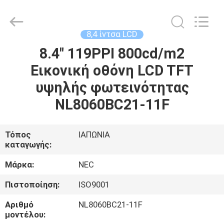
2025
Sapientia
Display
Co.,LIMITED.
All
8,4 ίντσα LCD
Rights
Reserved.
8.4" 119PPI 800cd/m2
ΣΠΊΤΙ
Εικονική οθόνη LCD TFT
ΠΡΟΪΌΝΤΑ
υψηλής φωτεινότητας
NL8060BC21-11F
ΠΕΡΊΠΟΥ
ΕΜΕΊΣ
Τόπος
ΙΑΠΩΝΙΑ
καταγωγής:
ΓΎΡΟΣ
Μάρκα:
NEC
ΕΡΓΟΣΤΑΣΊΩΝ
Πιστοποίηση:
ISO9001
Αριθμό
NL8060BC21-11F
ΠΟΙΟΤΙΚΌΣ
μοντέλου: