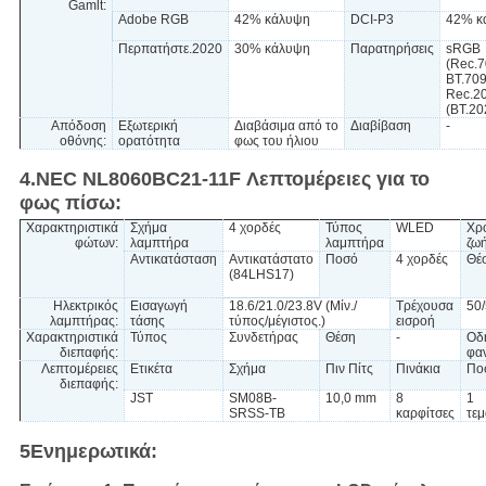
Gamlt:
Adobe RGB
42% κάλυψη
DCI-P3
42% κ
Περπατήστε.2020
30% κάλυψη
Παρατηρήσεις
sRGB
(Rec.7
BT.709
Rec.2
(BT.20
Απόδοση
Εξωτερική
Διαβάσιμα από το
Διαβίβαση
-
οθόνης:
ορατότητα
φως του ήλιου
4.NEC NL8060BC21-11F Λεπτομέρειες για το
φως πίσω:
Χαρακτηριστικά
Σχήμα
4 χορδές
Τύπος
WLED
Χρ
φώτων:
λαμπτήρα
λαμπτήρα
ζω
Αντικατάσταση
Αντικατάστατο
Ποσό
4 χορδές
Θέ
(84LHS17)
Ηλεκτρικός
Εισαγωγή
18.6/21.0/23.8V (Μίν./
Τρέχουσα
50/
λαμπτήρας:
τάσης
τύπος/μέγιστος.)
εισροή
Χαρακτηριστικά
Τύπος
Συνδετήρας
Θέση
-
Οδ
διεπαφής:
φα
Λεπτομέρειες
Ετικέτα
Σχήμα
Πιν Πίτς
Πινάκια
Πο
διεπαφής:
JST
SM08B-
10,0 mm
8
1
SRSS-TB
καρφίτσες
τεμ
5Ενημερωτικά: