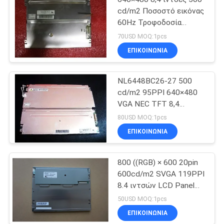
cd/m2 Ποσοστό εικόνας
60Hz Τροφοδοσία
ρεύματος 3.3/5.0V
70USD MOQ:1pcs
NL6448BC26-26
ΕΠΙΚΟΙΝΩΝΙΑ
NL6448BC26-27 500
cd/m2 95PPI 640×480
VGA NEC TFT 8,4
ιντσών LCD
80USD MOQ:1pcs
ΕΠΙΚΟΙΝΩΝΙΑ
800 ((RGB) × 600 20pin
600cd/m2 SVGA 119PPI
8.4 ιντσών LCD Panel
AA084SB01
50USD MOQ:1pcs
ΕΠΙΚΟΙΝΩΝΙΑ