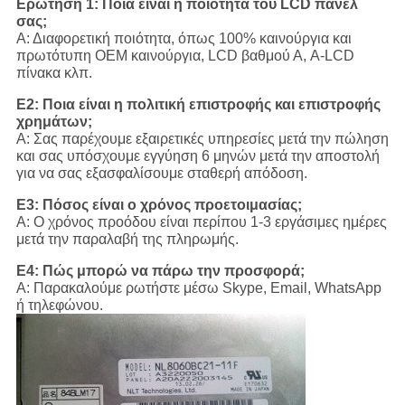
Ερώτηση 1: Ποια είναι η ποιότητα του LCD πάνελ
σας;
Α: Διαφορετική ποιότητα, όπως 100% καινούργια και
πρωτότυπη OEM καινούργια, LCD βαθμού Α, A-LCD
πίνακα κλπ.
Ε2: Ποια είναι η πολιτική επιστροφής και επιστροφής
χρημάτων;
Α: Σας παρέχουμε εξαιρετικές υπηρεσίες μετά την πώληση
και σας υπόσχουμε εγγύηση 6 μηνών μετά την αποστολή
για να σας εξασφαλίσουμε σταθερή απόδοση.
Ε3: Πόσος είναι ο χρόνος προετοιμασίας;
Α: Ο χρόνος προόδου είναι περίπου 1-3 εργάσιμες ημέρες
μετά την παραλαβή της πληρωμής.
Ε4: Πώς μπορώ να πάρω την προσφορά;
Α: Παρακαλούμε ρωτήστε μέσω Skype, Email, WhatsApp
ή τηλεφώνου.