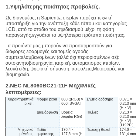
1.Υψηλότερης ποιότητας προβολείς.
Ως διανομέας, η Sapientia display παρέχει τεχνική
υποστήριξη για την ανάπτυξη κάθε τύπου και κατηγορίας
LCD, από το στάδιο του σχεδιασμού μέχρι τη φάση
παραγωγής,εγγυάται τα υψηλότερα πρότυπα ποιότητας.
Τα προϊόντα μας μπορούν να προσαρμοστούν για
διάφορες εφαρμογές και τομείς αγοράς,
συμπεριλαμβανομένων (αλλά όχι περιορισμένων σε):
αυτοκινητοβιομηχανία, ιατρική, αυτοματισμός κτιρίων,
λευκά είδη, ψηφιακή σήμανση, ασφάλεια,Μεταφορές και
βιομηχανία.
2.NEC NL8060BC21-11F Μηχανικές
λεπτομέρειες:
Χαρακτηριστικά
Φόρμα pixel
800 ((RGB) ×
Σημείο ορόσημο
0.071 ×
pixel:
600 [SVGA]
0,213 mm
(H × V)
Διαμόρφωση
Βόρεια
Πιξέλες
0.213 ×
λωρίδα RGB
0,213 mm
(H × V)
[119PPI]
Μηχανικό
Πεδίο
170.4 ×
Περιοχή Bezel
174.0 ×
μέγεθος:
εμφάνισης
127,8 mm (H
131,4 mm