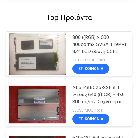
Top Προϊόντα
800 ((RGB) × 600
400cd/m2 SVGA 119PPI
8,4" LCD οθόνη CCFL
LQ084S3LG01
120USD MOQ:1pcs
ΕΠΙΚΟΙΝΩΝΙΑ
NL6448BC26-22F 8,4
ίντσες 640 ((RGB) × 480
800 cd/m2 Συχνότητα
60Hz TFT-LCD, LCM
80USD MOQ:1pcs
ΕΠΙΚΟΙΝΩΝΙΑ
640×480 8,4 ίντσες 500