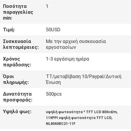
ΈΛΕΓΧΟΣ
Ποσότητα
1
παραγγελίας
min:
ΜΑΣ
Τιμή:
50USD
ΕΛΆΤΕ
ΣΕ
Συσκευασία
Με την αρχική συσκευασία
λεπτομέρειες:
εργοστασίων
ΕΠΑΦΉ
Χρόνος
1-3 εργάσιμη ημέρα
ΜΕ
παράδοσης:
Όροι
TT/μεταβίβαση 10/Paypal/Δυτική
ΕΙΔΉΣΕΙΣ
πληρωμής:
Ένωση
Δυνατότητα
500pcs
ΠΕΡΙΠΤΏΣΕΙΣ
προσφοράς:
Υψηλό φως:
,
υψηλή φωτεινότητα ² TFT LCD 800cd/m
SITEMAP
,
119PPI υψηλή φωτεινότητα TFT LCD
NL8060BC21-11F