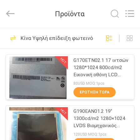
2025
Sapientia
Display
Προϊόντα
Co.,LIMITED.
All
Rights
Reserved.
ΣΠΊΤΙ
1907
Κίνα Υψηλή επίδειξη φωτεινότητας LCD
Επιτροπή TFT LCD
ΠΡΟΪΌΝΤΑ
HOT
G170ETN02.1 17 ιντσών
1280*1024 800cd/m2
ΠΕΡΊΠΟΥ
Εικονική οθόνη LCD
ΕΜΕΊΣ
υψηλής φωτεινότητας
80USD MOQ:1pcs
ΕΡΏΤΗΣΗ ΤΏΡΑ
398
ΓΎΡΟΣ
HOT
G190EAN01.2 19"
ΕΡΓΟΣΤΑΣΊΩΝ
AUO TFT LCD
1300cd/m2 1280×1024
LVDS Βιομηχανικός
ΠΟΙΟΤΙΚΌΣ
οθόνης LCD
120USD MOQ:1pcs