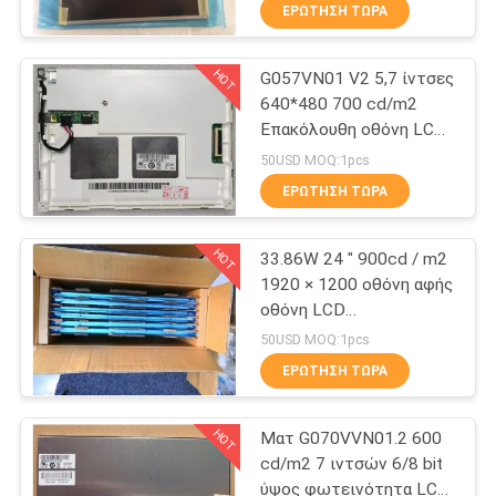
ΈΛΕΓΧΟΣ
ΕΡΏΤΗΣΗ ΤΏΡΑ
HOT
G057VN01 V2 5,7 ίντσες
ΜΑΣ
286
640*480 700 cd/m2
ΕΛΆΤΕ
Επακόλουθη οθόνη LCD
NEC TFT επίδειξη
ΣΕ
υψηλής φωτεινότητας
50USD MOQ:1pcs
ΕΠΑΦΉ
ΕΡΏΤΗΣΗ ΤΏΡΑ
ΜΕ
HOT
33.86W 24 " 900cd / m2
1920 × 1200 οθόνη αφής
ΕΙΔΉΣΕΙΣ
οθόνη LCD
206
G240UAN01.0
50USD MOQ:1pcs
ΠΕΡΙΠΤΏΣΕΙΣ
ΕΡΏΤΗΣΗ ΤΏΡΑ
Tianma TFT
HOT
Ματ G070VVN01.2 600
SITEMAP
cd/m2 7 ιντσών 6/8 bit
ύψος φωτεινότητα LCD