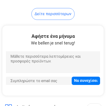
6
Δείτε περισσότερων
Επιδείξεις Hitachi
TFT
Αφήστε ένα μήνυμα
We bellen je snel terug!
16
Ιατρική επίδειξη
LCD