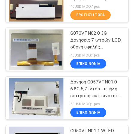
PRIVACY
πάνελ
40USD MOQ:1pcs
POLICY
ΕΡΏΤΗΣΗ ΤΏΡΑ
666
Αιχμηρή επίδειξη
G070VTN02.0 3G
Δονήσεις 7 ιντσών LCD
TFT LCD
οθόνη υψηλής
φωτεινότητας
40USD MOQ:1pcs
65/65/50/60 (τύπος.)
ΕΠΙΚΟΙΝΩΝΙΑ
Δόνηση G057VTN01.0
34
6.8G 5,7 ίντσα - υψηλή
επιτροπή φωτεινότητας
Επίδειξη LG TFT
LCD
50USD MOQ:1pcs
ΕΠΙΚΟΙΝΩΝΙΑ
G050VTN01.1 WLED