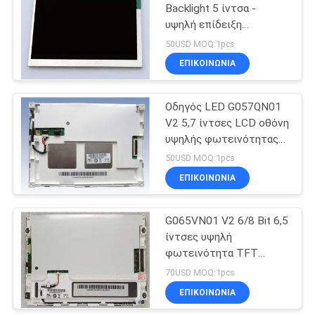
Backlight 5 ίντσα -
υψηλή επίδειξη
2
φωτεινότητας LCD
50USD MOQ:1pcs
Επίδειξη της
ΕΠΙΚΟΙΝΩΝΙΑ
Mitsubishi TFT
Οδηγός LED G057QN01
V2 5,7 ίντσες LCD οθόνη
υψηλής φωτεινότητας
80/80/70/70 (τύπος.)
50USD MOQ:1pcs
ΕΠΙΚΟΙΝΩΝΙΑ
411
Βιομηχανική
G065VN01 V2 6/8 Bit 6,5
ίντσες υψηλή
επίδειξη TFT
φωτεινότητα TFT
οθόνη 80/80/70/70
70USD MOQ:1pcs
ΕΠΙΚΟΙΝΩΝΙΑ