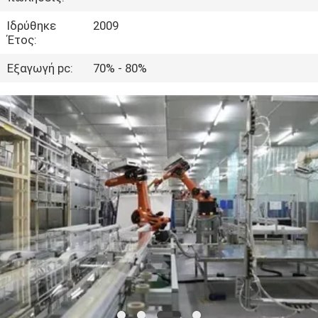
ΈΛΕΓΧΟΣ
Ιδρύθηκε
2009
Έτος:
ΜΑΣ
Εξαγωγή pc:
70% - 80%
ΕΛΆΤΕ
ΣΕ
ΕΠΑΦΉ
ΜΕ
ΕΙΔΉΣΕΙΣ
ΠΕΡΙΠΤΏΣΕΙΣ
SITEMAP