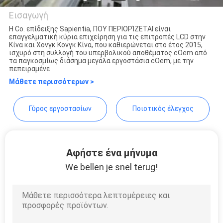
PRIVACY
Εισαγωγή
POLICY
Η Co. επίδειξης Sapientia, ΠΟΥ ΠΕΡΙΟΡΊΖΕΤΑΙ είναι
επαγγελματική κύρια επιχείρηση για τις επιτροπές LCD στην
Sapientia Display Co.,LIMITED
Κίνα και Χονγκ Κονγκ Κίνα, που καθιερώνεται στο έτος 2015,
ισχυρό στη συλλογή του υπερβολικού αποθέματος cOem από
τα παγκοσμίως διάσημα μεγάλα εργοστάσια cOem, με την
πεπειραμένε
Μάθετε περισσότερων >
Γύρος εργοστασίων
Ποιοτικός έλεγχος
Αφήστε ένα μήνυμα
We bellen je snel terug!