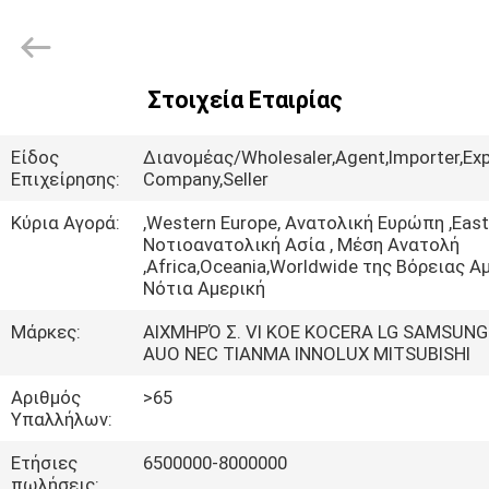
2025
Sapientia
Display
Co.,LIMITED.
All
Rights
Reserved.
Στοιχεία Εταιρίας
ΣΠΊΤΙ
Είδος
Διανομέας/Wholesaler,Agent,Importer,Exp
ΠΡΟΪΌΝΤΑ
Επιχείρησης:
Company,Seller
Κύρια Αγορά:
,Western Europe, Ανατολική Ευρώπη ,East
Νοτιοανατολική Ασία , Μέση Ανατολή
ΠΕΡΊΠΟΥ
,Africa,Oceania,Worldwide της Βόρειας Αμ
ΕΜΕΊΣ
Νότια Αμερική
Μάρκες:
ΑΙΧΜΗΡΌ Σ. VI KOE KOCERA LG SAMSUNG
AUO NEC TIANMA INNOLUX MITSUBISHI
ΓΎΡΟΣ
ΕΡΓΟΣΤΑΣΊΩΝ
Αριθμός
>65
Υπαλλήλων:
ΠΟΙΟΤΙΚΌΣ
Ετήσιες
6500000-8000000
πωλήσεις: