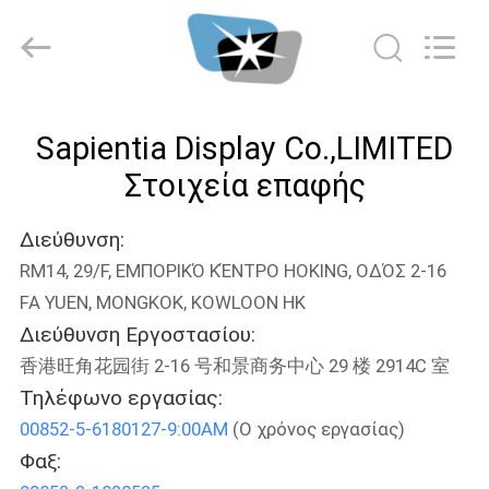
2025
Sapientia
Display
Co.,LIMITED.
All
Rights
Reserved.
ΣΠΊΤΙ
Sapientia Display Co.,LIMITED
ΠΡΟΪΌΝΤΑ
Στοιχεία επαφής
Διεύθυνση:
ΠΕΡΊΠΟΥ
RM14, 29/F, ΕΜΠΟΡΙΚΌ ΚΈΝΤΡΟ HOKING, ΟΔΌΣ 2-16
ΕΜΕΊΣ
FA YUEN, MONGKOK, KOWLOON HK
Διεύθυνση Εργοστασίου:
ΓΎΡΟΣ
香港旺角花园街 2-16 号和景商务中心 29 楼 2914C 室
ΕΡΓΟΣΤΑΣΊΩΝ
Τηλέφωνο εργασίας:
00852-5-6180127-9:00AM
(Ο χρόνος εργασίας)
Φαξ:
ΠΟΙΟΤΙΚΌΣ