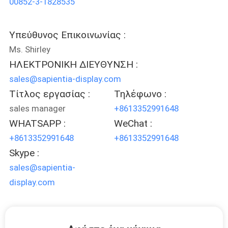
00852-3-1828535
ΈΛΕΓΧΟΣ
Υπεύθυνος Επικοινωνίας :
ΜΑΣ
Ms. Shirley
ΕΛΆΤΕ
ΗΛΕΚΤΡΟΝΙΚΗ ΔΙΕΥΘΥΝΣΗ :
ΣΕ
sales@sapientia-display.com
ΕΠΑΦΉ
Τίτλος εργασίας :
Τηλέφωνο :
ΜΕ
sales manager
+8613352991648
WHATSAPP :
WeChat :
+8613352991648
+8613352991648
ΕΙΔΉΣΕΙΣ
Skype :
sales@sapientia-
ΠΕΡΙΠΤΏΣΕΙΣ
display.com
SITEMAP