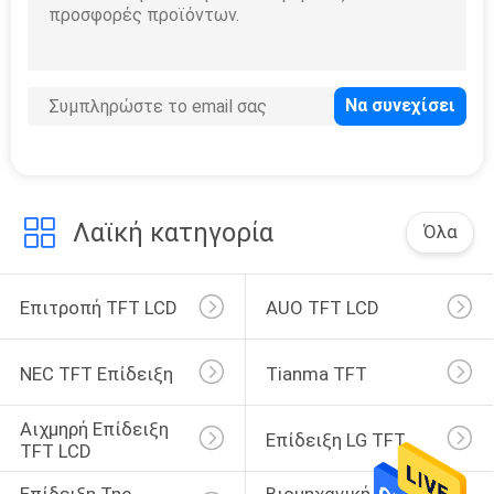
8,4 ίντσα LCD
Λαϊκή κατηγορία
Όλα
3
τεντωμένη
Επιτροπή TFT LCD
AUO TFT LCD
επίδειξη φραγμών
LCD
NEC TFT Επίδειξη
Tianma TFT
Αιχμηρή Επίδειξη 
Επίδειξη LG TFT
TFT LCD
9