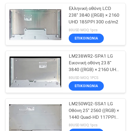
Ελληνική οθόνη LCD
6
238" 3840 ((RGB) × 2160
Επιδείξεις Hitachi
UHD 185PPI 300 cd/m2
80USD MOQ:1pcs
TFT
ΕΠΙΚΟΙΝΩΝΙΑ
LM238WR2-SPA1 LG
Εικονική οθόνη 23.8"
3840 ((RGB) × 2160 UHD
16
185PPI 300 cd/m2
80USD MOQ:1PCS
Ιατρική επίδειξη
Βιομηχανική οθόνη LCD
ΕΠΙΚΟΙΝΩΝΙΑ
LCD
LM250WQ2-SSA1 LG
Οθόνη 25" 2560 ((RGB) ×
1440 Quad-HD 117PPI
300 cd/m2 Βιομηχανική
80USD MOQ:1pcs
οθόνη LCD