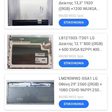
Δείκτης 13,3" 1920
((RGB) ×1200 WUXGA
2
170PPI 400 cd/m2
80USD MOQ:1pcs
Βιομηχανική οθόνη LCD
Επίδειξη της
ΕΠΙΚΟΙΝΩΝΙΑ
Mitsubishi TFT
LB121S03-TD01 LG
Δείκτης 12.1" 800 ((RGB)
× 600 SVGA 82PPI 400
cd/m2 Βιομηχανική
80USD MOQ:1pcs
οθόνη LCD
ΕΠΙΚΟΙΝΩΝΙΑ
411
Βιομηχανική
LM290WW2-SSA1 LG
Οθόνη 29" 2560 ((RGB) ×
επίδειξη TFT
1080 CSHD 96PPI 250
cd/m2 Βιομηχανική
80USD MOQ:1pcs
οθόνη LCD
ΕΠΙΚΟΙΝΩΝΙΑ