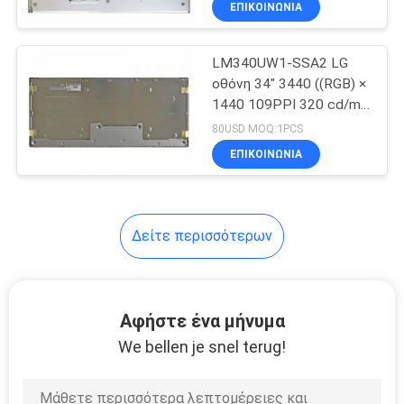
ΕΠΙΚΟΙΝΩΝΙΑ
31
Αυτοκίνητες
LM340UW1-SSA2 LG
επιδείξεις TFT
οθόνη 34" 3440 ((RGB) ×
1440 109PPI 320 cd/m2
Βιομηχανική οθόνη LCD
80USD MOQ:1PCS
ΕΠΙΚΟΙΝΩΝΙΑ
23
Δείτε περισσότερων
Υψηλή επίδειξη
φωτεινότητας LCD
Αφήστε ένα μήνυμα
We bellen je snel terug!
34