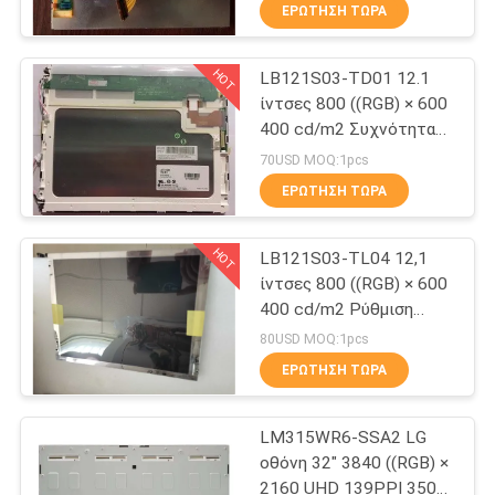
ΈΛΕΓΧΟΣ
ΕΡΏΤΗΣΗ ΤΏΡΑ
HOT
LB121S03-TD01 12.1
ΜΑΣ
286
ίντσες 800 ((RGB) × 600
ΕΛΆΤΕ
400 cd/m2 Συχνότητα
NEC TFT επίδειξη
ΣΕ
60Hz TFT-LCD, LCM
70USD MOQ:1pcs
ΕΠΑΦΉ
ΕΡΏΤΗΣΗ ΤΏΡΑ
ΜΕ
HOT
LB121S03-TL04 12,1
ίντσες 800 ((RGB) × 600
ΕΙΔΉΣΕΙΣ
400 cd/m2 Ρύθμιση
206
εικόνας 60Hz TFT-LCD,
80USD MOQ:1pcs
LCM
ΠΕΡΙΠΤΏΣΕΙΣ
ΕΡΏΤΗΣΗ ΤΏΡΑ
Tianma TFT
LM315WR6-SSA2 LG
SITEMAP
οθόνη 32" 3840 ((RGB) ×
2160 UHD 139PPI 350