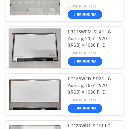
PRIVACY
cd/m2 Βιομηχανική
80USD MOQ:1pcs
οθόνη LCD
POLICY
ΕΠΙΚΟΙΝΩΝΙΑ
666
Αιχμηρή επίδειξη
LB215WFM-SLA1 LG
Δείκτης 21,5" 1920
TFT LCD
((RGB) × 1080 FHD
102PPI 350 cd/m2
80USD MOQ:1pcs
Βιομηχανική οθόνη LCD
ΕΠΙΚΟΙΝΩΝΙΑ
LP156WFD-SPZ1 LG
34
Δείκτης 15.6" 1920
((RGB) × 1080 FHD
Επίδειξη LG TFT
141PPI 300 cd/m2
80USD MOQ:1pcs
Βιομηχανική οθόνη LCD
ΕΠΙΚΟΙΝΩΝΙΑ
LP133WU1-SPF1 LG