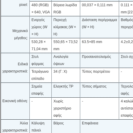
pixel:
480 (RGB)
Βόρεια λωρίδα
00,037 × 0,111 mm
0.111 ×
× 640, VGA
RGB
mm [22
Ενεργός
Περιοχή
Διάσταση περίγραμμα
Βαθμός
χώρος (W
κλίμακας (W ×
(W × H)
περιγρ
Μηχανικό
× H)
H)
μέγεθος:
530,28 ×
550,65 × 73,52
63.5×85 mm
4.2±0,
71,04 mm
mm
Στυλ
Αναλογία
Προσανατολισμός
Στυλ σ
φόρμας
όψεων
Ειδικά
χαρακτηριστικά:
Τετράγωνο
34 (Γ: Χ)
Τύπος πορτρέτου
-
επίπεδο
Σημεία
Ελεγκτής TP
Τύπος σήματος
Τεχνολ
επαφής
αφής
Εικονική οθόνη:
-
Χωρίς
-
4 καλώ
χειριστήριο
αντίστ
αφής
επαφής
Άλλα
Κάλυψη
Βάρος
Επιφάνεια
χαρακτηριστικά:
πάνελ