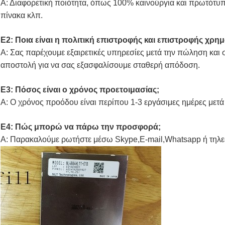
Α: Διαφορετική ποιότητα, όπως 100% καινούργια και πρωτότ
πίνακα κλπ.
Ε2: Ποια είναι η πολιτική επιστροφής και επιστροφής χρη
Α: Σας παρέχουμε εξαιρετικές υπηρεσίες μετά την πώληση και
αποστολή για να σας εξασφαλίσουμε σταθερή απόδοση.
Ε3: Πόσος είναι ο χρόνος προετοιμασίας;
Α: Ο χρόνος προόδου είναι περίπου 1-3 εργάσιμες ημέρες μετ
Ε4: Πώς μπορώ να πάρω την προσφορά;
Α: Παρακαλούμε ρωτήστε μέσω Skype,E-mail,Whatsapp ή τηλ