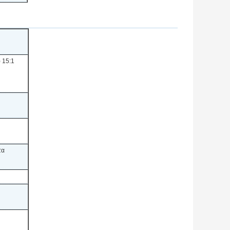
 15:1
τα