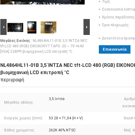
Τιμή:
Συσκευασία λεπτο
Χρόνος παράδοσης
Όροι πληρωμής:
Δυνατότητα προσφ
Μεγάλες Εικόνας :
NL4864HL11-01B 3,5 ΊΝΤΣΑ NEC
tft-LCD 480 (RGB) ΕΙΚΟΝΟΚΎΤΤΑΡΟ -20 ~ 70 ×640
Επικοινωνία
[VGA] 228PPI βιομηχανική LCD επιτροπή °C
NL4864HL11-01B 3,5 ΊΝΤΣΑ NEC tft-LCD 480 (RGB) ΕΙΚΟΝΟ
βιομηχανική LCD επιτροπή °C
περιγραφή
3,5 ίντσα
Αριθμ
Μέγεθος οθόνης:
εικονο
Ενεργός χώρος ((mm):
53.28 × 71,04 (H × V)
Bezel 
Βάθος χρώματος:
262K 40% NTSC
Μαξ. 