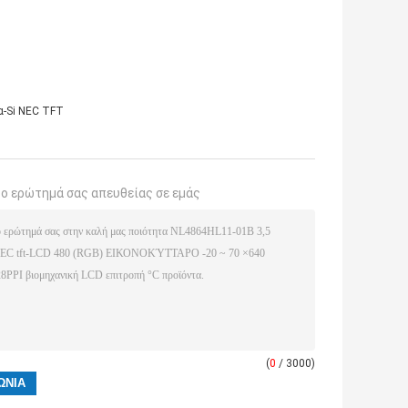
α-Si NEC TFT
το ερώτημά σας απευθείας σε εμάς
(
0
/ 3000)