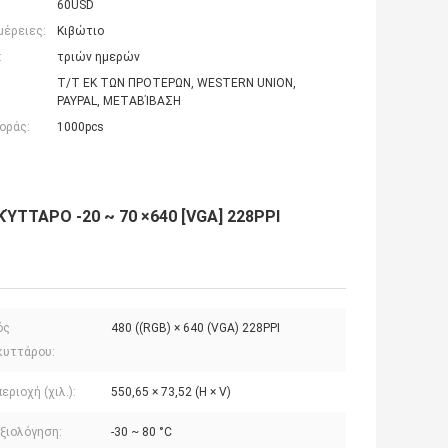
60USD
μέρειες:
Κιβώτιο
:
τριών ημερών
T/T ΕΚ ΤΩΝ ΠΡΟΤΕΡΩΝ, WESTERN UNION,
PAYPAL, ΜΕΤΑΒΊΒΑΣΗ
οράς:
1000pcs
ΚΎΤΤΑΡΟ -20 ~ 70 ×640 [VGA] 228PPI
ός
480 ((RGB) × 640 (VGA) 228PPI
κυττάρου:
περιοχή (χιλ.):
550,65 × 73,52 (H × V)
Αξιολόγηση:
-30 ~ 80 °C