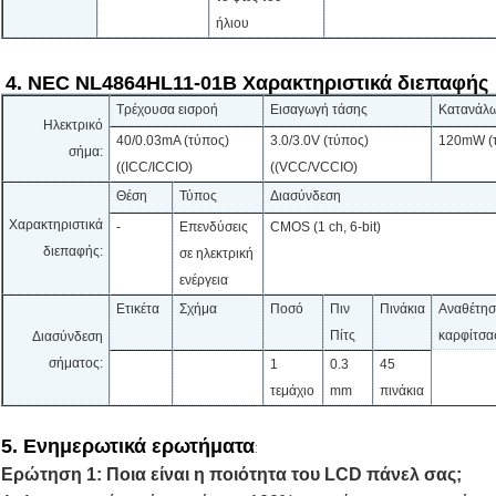
ήλιου
4. NEC NL4864HL11-01B Χαρακτηριστικά διεπαφής
Τρέχουσα εισροή
Εισαγωγή τάσης
Κατανάλ
Ηλεκτρικό
40/0.03mA (τύπος)
3.0/3.0V (τύπος)
120mW (τ
σήμα:
((ICC/ICCIO)
((VCC/VCCIO)
Θέση
Τύπος
Διασύνδεση
Χαρακτηριστικά
-
Επενδύσεις
CMOS (1 ch, 6-bit)
διεπαφής:
σε ηλεκτρική
ενέργεια
Ετικέτα
Σχήμα
Ποσό
Πιν
Πινάκια
Αναθέτη
Πίτς
καρφίτσα
Διασύνδεση
σήματος:
1
0.3
45
τεμάχιο
mm
πινάκια
5. Ενημερωτικά ερωτήματα
:
Ερώτηση 1: Ποια είναι η ποιότητα του LCD πάνελ σας;