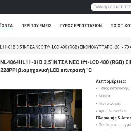
ΪΌΝΤΑ
ΠΕΡΊΠΟΥ ΕΜΕΊΣ
ΓΎΡΟΣ ΕΡΓΟΣΤΑΣΊΩΝ
ΠΟΙΟΤΙΚΌ
11-01B 3,5 ΊΝΤΣΑ NEC Tft-LCD 480 (RGB) ΕΙΚΟΝΟΚΎΤΤΑΡΟ -20 ~ 70 ×
NL4864HL11-01B 3,5 ΊΝΤΣΑ NEC tft-LCD 480 (RGB) Ε
228PPI βιομηχανική LCD επιτροπή °C
Λεπτομέρειες:
Τόπος καταγωγής:
Μάρκα:
Πιστοποίηση:
Αριθμό μοντέλου:
Πληρωμής & Αποσ
Ποσότητα παραγγελ