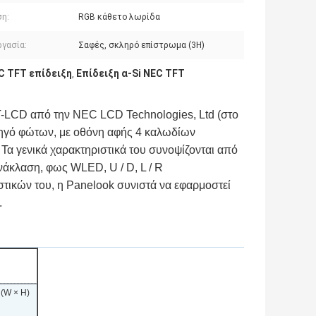
ση:
RGB κάθετο λωρίδα
ργασία:
Σαφές, σκληρό επίστρωμα (3H)
 TFT επίδειξη
Επίδειξη α-Si NEC TFT
,
-LCD από την NEC LCD Technologies, Ltd (στο
ηγό φώτων, με οθόνη αφής 4 καλωδίων
Τα γενικά χαρακτηριστικά του συνοψίζονται από
νάκλαση, φως WLED, U / D, L / R
τικών του, η Panelook συνιστά να εφαρμοστεί
.
 (W × H)