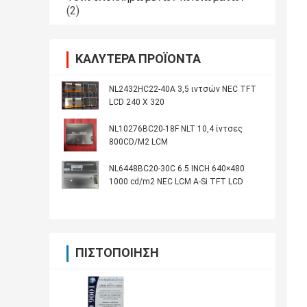
(2)
ΚΑΛΎΤΕΡΑ ΠΡΟΪΌΝΤΑ
NL2432HC22-40A 3,5 ιντσών NEC TFT
LCD 240 X 320
NL10276BC20-18F NLT 10,4 ίντσες
800CD/M2 LCM
NL6448BC20-30C 6.5 INCH 640×480
1000 cd/m2 NEC LCM A-Si TFT LCD
ΠΙΣΤΟΠΟΊΗΣΗ