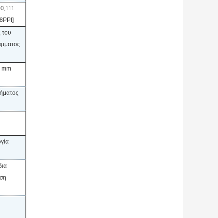
 0,111
8PPI]
 του
άμματος
2 mm
χήματος
ογία
δια
αση