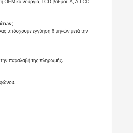
υπη OEM καινούργια, LCD βαθμού Α, A-LCD
μάτων;
 σας υπόσχουμε εγγύηση 6 μηνών μετά την
ά την παραλαβή της πληρωμής.
εφώνου.