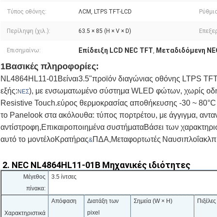
Τύπος οθόνης:
ΛCM, LTPS TFT-LCD
Ρύθμι
Περίληψη (χιλ.):
63.5 × 85 (H × V × D)
Επεξε
Επίδειξη LCD NEC TFT
Μεταδιδόμενη NEC
Επισημαίνω:
,
1Βασικές πληροφορίες:
NL4864HL11-01B
είναι
3.5"
προϊόν διαγώνιας οθόνης LTPS TFT
εξής:
), με ενσωματωμένο σύστημα WLED φώτων, χωρίς οδ
ΝΕΣ
Resistive Touch.εύρος θερμοκρασίας αποθήκευσης -30 ~ 80°C 
το Panelook στα ακόλουθα: τύπος πορτρέτου, με άγγιγμα, αντα
αντίστροφη,Επικαιροποιημένα συστήματαΒάσει των χαρακτηρισ
αυτό το μοντέλο
Κρατήρας
ΠΔΑ
,
Μεταφορτωτές
Ναυσιπλοΐα
κλπ
&
2. NEC NL4864HL11-01B Μηχανικές ιδιότητες
Μέγεθος
3.5 ίντσες
πίνακα:
Απόφαση
Διατάξη των
Σημεία (W × H)
Πιξέλες
pixel
Χαρακτηριστικά