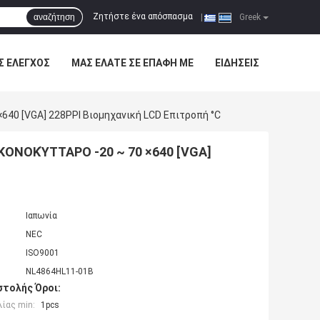
Ζητήστε ένα απόσπασμα
αναζήτηση
|
Greek
Σ ΈΛΕΓΧΟΣ
ΜΑΣ ΕΛΆΤΕ ΣΕ ΕΠΑΦΉ ΜΕ
ΕΙΔΉΣΕΙΣ
640 [VGA] 228PPI Βιομηχανική LCD Επιτροπή °C
ΙΚΟΝΟΚΎΤΤΑΡΟ -20 ~ 70 ×640 [VGA]
Ιαπωνία
NEC
ISO9001
NL4864HL11-01B
τολής Όροι:
ίας min:
1pcs