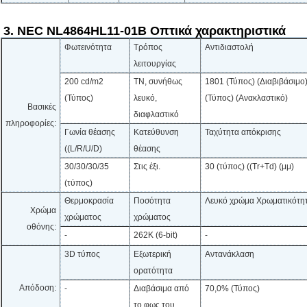
3. NEC NL4864HL11-01B Οπτικά χαρακτηριστικά
Φωτεινότητα
Τρόπος
Αντιδιαστολή
λειτουργίας
200 cd/m2
ΤΝ, συνήθως
1801 (Τύπος) (Διαβιβάσιμο)
(Τύπος)
λευκό,
(Τύπος) (Ανακλαστικό)
Βασικές
διαφλαστικό
πληροφορίες:
Γωνία θέασης
Κατεύθυνση
Ταχύτητα απόκρισης
((L/R/U/D)
θέασης
30/30/30/35
Στις έξι.
30 (τύπος) ((Tr+Td) (μμ)
(τύπος)
Θερμοκρασία
Ποσότητα
Λευκό χρώμα Χρωματικότη
Χρώμα
χρώματος
χρώματος
οθόνης:
-
262K (6-bit)
-
3D τύπος
Εξωτερική
Αντανάκλαση
ορατότητα
Απόδοση:
-
Διαβάσιμα από
70,0% (Τύπος)
το φως του