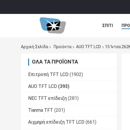
ΣΠΊΤΙ
ΠΡΟ
ΠΕΡΙΠΤΏΣΕΙΣ
Αρχική Σελίδα
Προϊόντα
AUO TFT LCD
15 Ίντσα 26
ΌΛΑ ΤΑ ΠΡΟΪΌΝΤΑ
Επιτροπή TFT LCD
(1902)
AUO TFT LCD
(393)
NEC TFT επίδειξη
(281)
Tianma TFT
(201)
Αιχμηρή επίδειξη TFT LCD
(661)