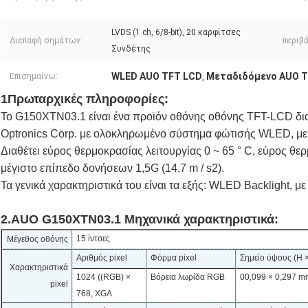
LVDS (1 ch, 6/8-bit), 20 καρφίτσες
Διεπαφή σημάτων:
περιβ
Συνδέτης
WLED AUO TFT LCD
Μεταδιδόμενο AUO T
Επισημαίνω:
,
1Πρωταρχικές πληροφορίες:
Το G150XTN03.1 είναι ένα προϊόν οθόνης οθόνης TFT-LCD δι
Optronics Corp. με ολοκληρωμένο σύστημα φώτισής WLED, με 
Διαθέτει εύρος θερμοκρασίας λειτουργίας 0 ~ 65 ° C, εύρος θε
μέγιστο επίπεδο δονήσεων 1,5G (14,7 m / s2).
Τα γενικά χαρακτηριστικά του είναι τα εξής: WLED Backlight, με L
2.AUO G150XTN03.1 Μηχανικά χαρακτηριστικά:
15 ίντσες
Μέγεθος οθόνης
Αριθμός pixel
Φόρμα pixel
Σημείο ύψους (H ×
Χαρακτηριστικά
1024 ((RGB) ×
Βόρεια λωρίδα RGB
00,099 × 0,297 m
pixel
768, XGA