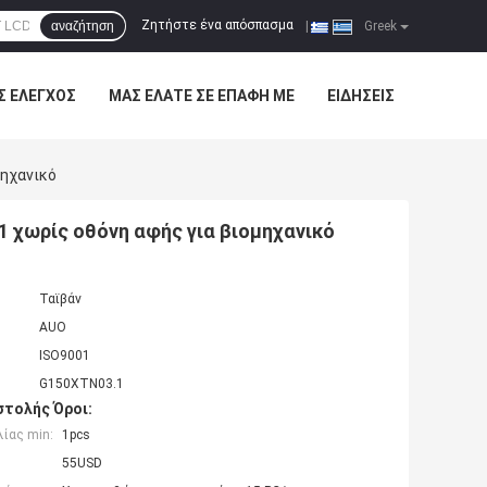
Ζητήστε ένα απόσπασμα
αναζήτηση
|
Greek
Σ ΈΛΕΓΧΟΣ
ΜΑΣ ΕΛΆΤΕ ΣΕ ΕΠΑΦΉ ΜΕ
ΕΙΔΉΣΕΙΣ
μηχανικό
1 χωρίς οθόνη αφής για βιομηχανικό
Ταϊβάν
AUO
ISO9001
G150XTN03.1
τολής Όροι:
ίας min:
1pcs
55USD