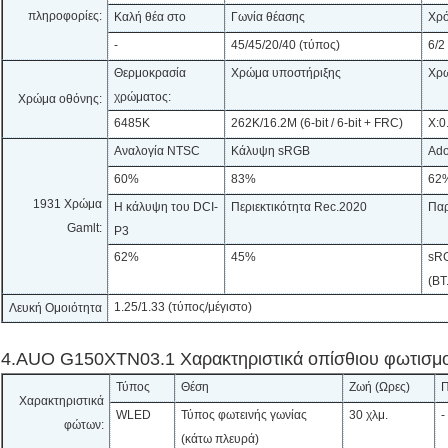
πληροφορίες:
Καλή θέα στο
Γωνία θέασης
Χρό
-
45/45/20/40 (τύπος)
6/2
Θερμοκρασία
Χρώμα υποστήριξης
Χρω
χρώματος:
Χρώμα οθόνης:
6485K
262K/16.2M (6-bit / 6-bit + FRC)
Χ:0
Αναλογία NTSC
Κάλυψη sRGB
Ad
60%
83%
62
1931 Χρώμα
Η κάλυψη του DCI-
Περιεκτικότητα Rec.2020
Παρ
Gamlt:
P3
62%
45%
sRG
(BT
1.25/1.33 (τύπος/μέγιστο)
Λευκή Ομοιότητα
4.AUO G150XTN03.1 Χαρακτηριστικά οπίσθιου φωτισμ
Τύπος
Θέση
Ζωή (Ωρες)
Χαρακτηριστικά
WLED
Τύπος φωτεινής γωνίας
30 χλμ.
-
φώτων:
(κάτω πλευρά)