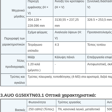
Περιοχή
Άνοιξη του κροταφίου
Συνολική διάσταση
εμφάνισης (H ×
(H × V)
V)
Μηχανικό
V)
μέγεθος
304.128 ×
3130,55 × 237,25
326.5 × 253,5 mm
228.096 mm
mm
Σχήμα φόρμας
Αναλογία όψεων (H:
Προσανατολισμός
V)
Περιγραφή των
χαρακτηριστικών
Τετράγωνο
4:3
Τύπος τοπίου
επίπεδο
Μάζα
Κάλυψη πάνελ
Επεξεργασία επιφ
Άλλες
1.20 κιλά
-
Αντιφωτιστική, σκ
προδιαγραφές
(μέγιστο.)
Τρύπες και
Τρύπες πλευρικής τοποθέτησης (4-M3) στα αριστερά, δεξιά π
αγκάλια
3.AUO G150XTN03.1 Οπτικά χαρακτηριστικά:
Φωτεινότητα
Τρόπος εργασίας
Αντ
250 cd/m2 (Τύπος)
TN, κανονικά λευκό, μεταδοτικό
500
Βασικές