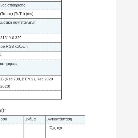
νος απόκρισης
 (Τύπος) (Tr/Td) (ms)
ματική συντεταγμένη
.313" Υ:0.329
obe RGB κάλυψη
%
ατηρήσεις
B (Rec.709, BT.709), Rec.2020
.2020)
ού:
Ποσό
Σχήμα
Αντικατάσταση
-
- Όχι, όχι.