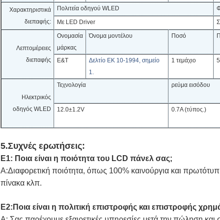
Πολιτεία οδηγού WLED
Φ
Χαρακτηριστικά
διεπαφής:
Με LED Driver
Σ
Ονομασία
Όνομα μοντέλου
Ποσό
Π
μάρκας
Λεπτομέρειες
διεπαφής
Ε&Τ
Δελτίο ΕΚ 10-1994, σημείο
1 τεμάχιο
5
1.
Τεχνολογία
ρεύμα εισόδου
Ηλεκτρικός
οδηγός WLED
12.0±1.2V
0.7Α (τύπος.)
5.Συχνές ερωτήσεις:
Ε1: Ποια είναι η ποιότητα του LCD πάνελ σας;
Α:Διαφορετική ποιότητα, όπως 100% καινούργια και πρωτότυ
πίνακα κλπ.
Ε2:Ποια είναι η πολιτική επιστροφής και επιστροφής χρημ
Α: Σας παρέχουμε εξαιρετικές υπηρεσίες μετά την πώληση και