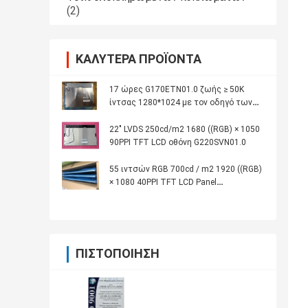
(2)
ΚΑΛΎΤΕΡΑ ΠΡΟΪΌΝΤΑ
17 ώρες G170ETN01.0 ζωής ≥ 50K
ίντσας 1280*1024 με τον οδηγό των
οδηγήσεων
22" LVDS 250cd/m2 1680 ((RGB) × 1050
90PPI TFT LCD οθόνη G220SVN01.0
55 ιντσών RGB 700cd / m2 1920 ((RGB)
× 1080 40PPI TFT LCD Panel
P550HVN03.2
ΠΙΣΤΟΠΟΊΗΣΗ