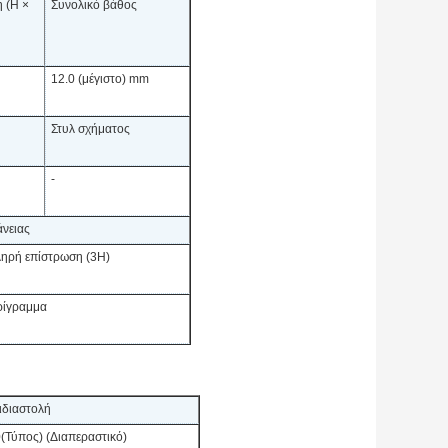
 (H ×
Συνολικό βάθος
12.0 (μέγιστο) mm
Στυλ σχήματος
-
άνειας
ληρή επίστρωση (3H)
ερίγραμμα
ιδιαστολή
(Τύπος) (Διαπεραστικό)