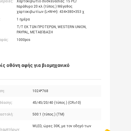
μέρειες:
Χαρτοκιβώτιο συσκευασίας: 15 PC/
παράθυρο 20 κλ (τύπος.) Μέγεθος
χαρτοκιβωτίων (L×W×H): 434×380×353 χ
:
1 ημέρα
T/T ΕΚ ΤΩΝ ΠΡΟΤΕΡΩΝ, WESTERN UNION,
PAYPAL, ΜΕΤΑΒΊΒΑΣΗ
οράς:
1000pcs
ίς οθόνη αφής για βιομηχανικό
ση:
1024*768
 θέασης:
45/45/20/40 (τύπος.) (CR≥10)
ιαστολή:
500:1 (τύπος.) (TM)
WLED, ώρες 30K, με τον οδηγό των
 λαμπτήρων: