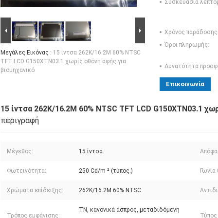
Συσκευασία λεπτο
Χρόνος παράδοσης
Όροι πληρωμής:
Μεγάλες Εικόνας :
15 ίντσα 262K/16.2M 60% NTSC
TFT LCD G150XTN03.1 χωρίς οθόνη αφής για
Δυνατότητα προσφ
βιομηχανικό
Επικοινωνία
15 ίντσα 262K/16.2M 60% NTSC TFT LCD G150XTN03.1 χωρ
περιγραφή
Μέγεθος:
15 ίντσα
Απόφα
Φωτεινότητα:
250 Cd/m ² (τύπος.)
Γωνία
Χρώματα επίδειξης:
262K/16.2M 60% NTSC
Αντιδ
TN, κανονικά άσπρος, μεταδιδόμενη
Τρόπος εμφάνισης:
Τύπος