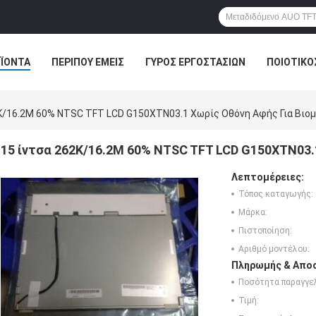
ΪΌΝΤΑ
ΠΕΡΊΠΟΥ ΕΜΕΊΣ
ΓΎΡΟΣ ΕΡΓΟΣΤΑΣΊΩΝ
ΠΟΙΟΤΙΚΌ
2K/16.2M 60% NTSC TFT LCD G150XTN03.1 Χωρίς Οθόνη Αφής Για Βιο
15 ίντσα 262K/16.2M 60% NTSC TFT LCD G150XTN03.
Λεπτομέρειες:
Τόπος καταγωγής:
Μάρκα:
Πιστοποίηση:
Αριθμό μοντέλου:
Πληρωμής & Αποσ
Ποσότητα παραγγελ
Τιμή: