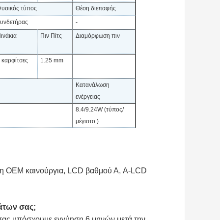
υσικός τύπος
Θέση διεπαφής
υνδετήρας
-
ινάκια
Πιν Πίτς
Διαμόρφωση πιν
 καρφίτσες
1.25 mm
Κατανάλωση
ενέργειας
8.4/9.24W (τύπος/
μέγιστο.)
πη OEM καινούργια, LCD βαθμού Α, A-LCD
άτων σας;
 σας υπόσχουμε εγγύηση 6 μηνών μετά την